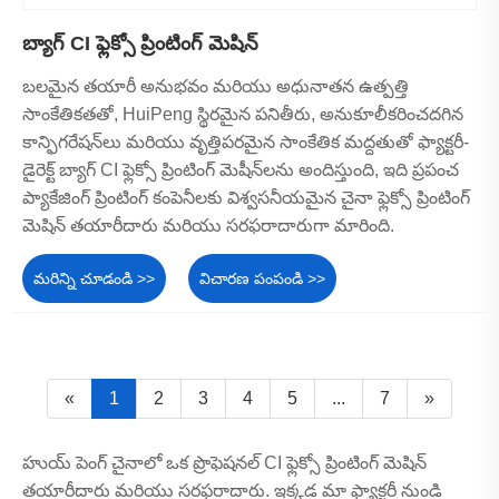
బ్యాగ్ CI ఫ్లెక్సో ప్రింటింగ్ మెషిన్
బలమైన తయారీ అనుభవం మరియు అధునాతన ఉత్పత్తి
సాంకేతికతతో, HuiPeng స్థిరమైన పనితీరు, అనుకూలీకరించదగిన
కాన్ఫిగరేషన్‌లు మరియు వృత్తిపరమైన సాంకేతిక మద్దతుతో ఫ్యాక్టరీ-
డైరెక్ట్ బ్యాగ్ CI ఫ్లెక్సో ప్రింటింగ్ మెషీన్‌లను అందిస్తుంది, ఇది ప్రపంచ
ప్యాకేజింగ్ ప్రింటింగ్ కంపెనీలకు విశ్వసనీయమైన చైనా ఫ్లెక్సో ప్రింటింగ్
మెషిన్ తయారీదారు మరియు సరఫరాదారుగా మారింది.
మరిన్ని చూడండి >>
విచారణ పంపండి >>
«
1
2
3
4
5
...
7
»
హుయ్ పెంగ్ చైనాలో ఒక ప్రొఫెషనల్ CI ఫ్లెక్సో ప్రింటింగ్ మెషిన్
తయారీదారు మరియు సరఫరాదారు. ఇక్కడ మా ఫ్యాక్టరీ నుండి