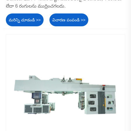
లేదా 6 రంగులను ముద్రించగలదు.
మరిన్ని చూడండి >>
విచారణ పంపండి >>