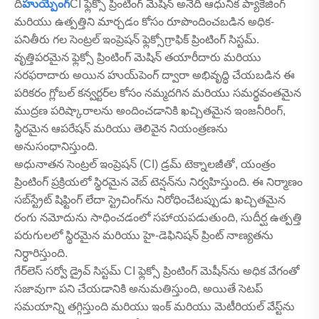
ది
హుయ్పెంగ్
CI ఫ్లెక్సో ప్రింటింగ్ మెషిన్ అనేది ఆధునిక ప్యాకేజింగ్
మరియు ఉత్పత్తిని మార్చడం కోసం రూపొందించబడిన అధిక-
పనితీరు గల సెంట్రల్ ఇంప్రెషన్ ఫ్లెక్సోగ్రాఫిక్ ప్రింటింగ్ సిస్టమ్.
వృత్తిపరమైన ఫ్లెక్సో ప్రింటింగ్ మెషిన్ తయారీదారు మరియు
సరఫరాదారు అయిన హుయ్‌పెంగ్ ద్వారా అభివృద్ధి చేయబడిన ఈ
పరికరం గ్లోబల్ కన్వర్టర్‌ల కోసం నమ్మదగిన మరియు సమర్థవంతమైన
ముద్రణ పరిష్కారాలను అందించడానికి ఖచ్చితమైన ఇంజనీరింగ్,
స్థిరమైన ఆపరేషన్ మరియు తెలివైన నియంత్రణను
అనుసంధానిస్తుంది.
అధునాతన సెంట్రల్ ఇంప్రెషన్ (CI) డ్రమ్ టెక్నాలజీతో, యంత్రం
ప్రింటింగ్ ప్రక్రియలో స్థిరమైన వెబ్ టెన్షన్‌ను నిర్వహిస్తుంది. ఈ నిర్మాణం
సబ్‌స్ట్రేట్ షిఫ్టింగ్ లేదా స్ట్రెచింగ్‌ను నిరోధించేటప్పుడు ఖచ్చితమైన
రంగు నమోదును సాధించడంలో సహాయపడుతుంది, సుదీర్ఘ ఉత్పత్తి
పరుగులలో స్థిరమైన మరియు హై-డెఫినిషన్ ప్రింట్ నాణ్యతను
నిర్ధారిస్తుంది.
గేర్‌లెస్ సర్వో డ్రైవ్ సిస్టమ్ CI ఫ్లెక్సో ప్రింటింగ్ మెషీన్‌ను అధిక వేగంతో
సజావుగా పని చేయడానికి అనుమతిస్తుంది, అయితే సెటప్
సమయాన్ని తగ్గిస్తుంది మరియు ఇంక్ మరియు మెటీరియల్ వేస్ట్‌ను