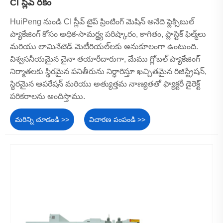
CI స్లీవ్ రకం
HuiPeng నుండి CI స్లీవ్ టైప్ ప్రింటింగ్ మెషిన్ అనేది ఫ్లెక్సిబుల్
ప్యాకేజింగ్ కోసం అధిక-సామర్థ్య పరిష్కారం, కాగితం, ప్లాస్టిక్ ఫిల్మ్‌లు
మరియు లామినేటెడ్ మెటీరియల్‌లకు అనుకూలంగా ఉంటుంది.
విశ్వసనీయమైన చైనా తయారీదారుగా, మేము గ్లోబల్ ప్యాకేజింగ్
నిర్మాతలకు స్థిరమైన పనితీరును నిర్ధారిస్తూ ఖచ్చితమైన రిజిస్ట్రేషన్,
స్థిరమైన ఆపరేషన్ మరియు అత్యుత్తమ నాణ్యతతో ఫ్యాక్టరీ డైరెక్ట్
పరికరాలను అందిస్తాము.
మరిన్ని చూడండి >>
విచారణ పంపండి >>