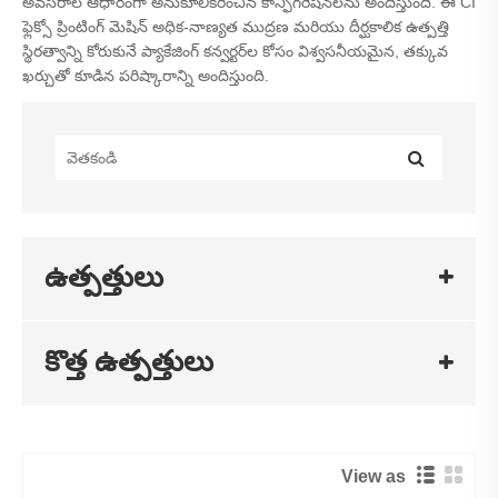
అవసరాల ఆధారంగా అనుకూలీకరించిన కాన్ఫిగరేషన్‌లను అందిస్తుంది. ఈ CI
ఫ్లెక్సో ప్రింటింగ్ మెషిన్ అధిక-నాణ్యత ముద్రణ మరియు దీర్ఘకాలిక ఉత్పత్తి
స్థిరత్వాన్ని కోరుకునే ప్యాకేజింగ్ కన్వర్టర్‌ల కోసం విశ్వసనీయమైన, తక్కువ
ఖర్చుతో కూడిన పరిష్కారాన్ని అందిస్తుంది.
ఉత్పత్తులు
కొత్త ఉత్పత్తులు
View as