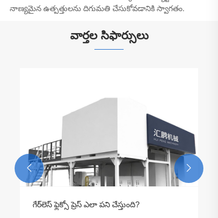
నాణ్యమైన ఉత్పత్తులను దిగుమతి చేసుకోవడానికి స్వాగతం.
వార్తల సిఫార్సులు
పేపర్ CI ఫ్లెక్సో ప్రింటర్ ప్రింటింగ్ సామర్థ్యం మరియు
నాణ్యతను ఎలా మెరుగుపరుస్తుంది?
మరిన్ని చూడండి >>

